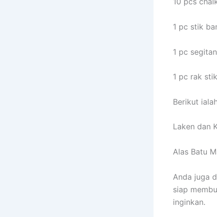
10 pcs chal
1 pc stik ba
1 pc segitan
1 pc rak sti
Berikut iala
Laken dan K
Alas Batu M
Anda juga d
siap membua
inginkan.