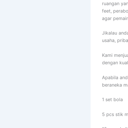
ruangan ya
feet, perab
agar pemain
Jikalau and
usaha, prib
Kami menjua
dengan kual
Apabila and
beraneka ma
1 set bola
5 pcs stik 