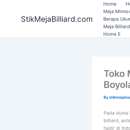
Skip
Home
H
to
Meja Minnov
StikMejaBilliard.com
content
Berapa Ukura
Meja Billia
Home E
Toko 
Boyola
By
stikmejam
Pada dunia 
billiard, an
hadir di In