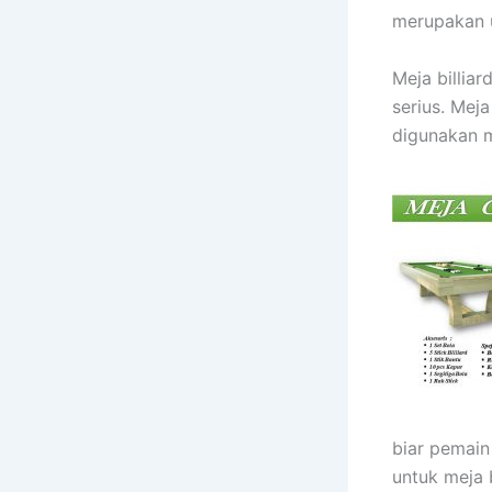
merupakan u
Meja billia
serius. Mej
digunakan m
biar pemai
untuk meja 