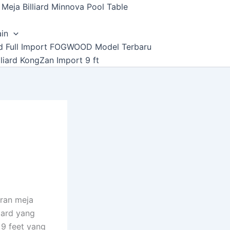
Meja Billiard Minnova Pool Table
ain
ard Full Import FOGWOOD Model Terbaru
lliard KongZan Import 9 ft
uran meja
liard yang
 9 feet yang