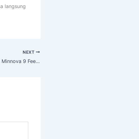
sa langsung
NEXT
Toko Meja Billiard Minnova 9 Feet Blitar