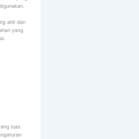
digunakan.
ng ahli dan
bahan yang
us.
ang luas
engaturan