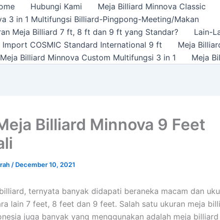
ome
Hubungi Kami
Meja Billiard Minnova Classic
a 3 in 1 Multifungsi Billiard-Pingpong-Meeting/Makan
n Meja Billiard 7 ft, 8 ft dan 9 ft yang Standar?
Lain-L
rd Import COSMIC Standard International 9 ft
Meja Billi
Meja Billiard Minnova Custom Multifungsi 3 in 1
Meja Bi
Meja Billiard Minnova 9 Feet
li
urah
/
December 10, 2021
billiard, ternyata banyak didapati beraneka macam dan uk
tara lain 7 feet, 8 feet dan 9 feet. Salah satu ukuran meja bil
donesia juga banyak yang menggunakan adalah meja billiard