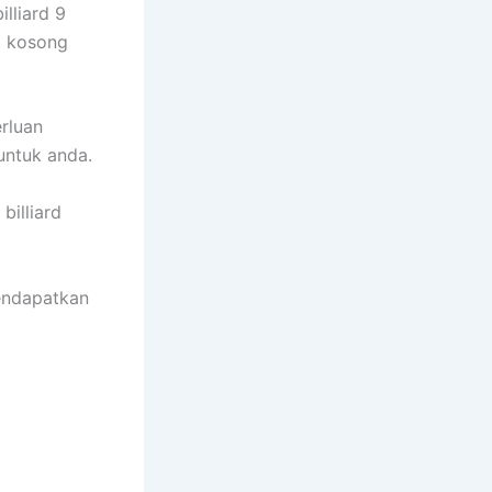
lliard 9
t kosong
erluan
untuk anda.
billiard
mendapatkan