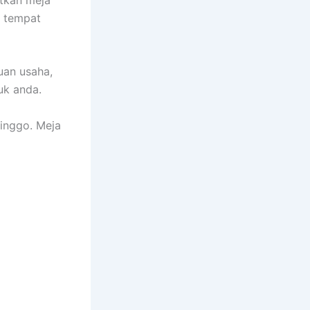
a tempat
luan usaha,
uk anda.
inggo. Meja