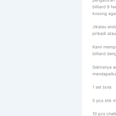
billiard 9 
kosong aga
Jikalau and
pribadi ata
Kami mempro
billiard de
Sekiranya a
mendapatka
1 set bola
5 pcs stik 
10 pcs chal