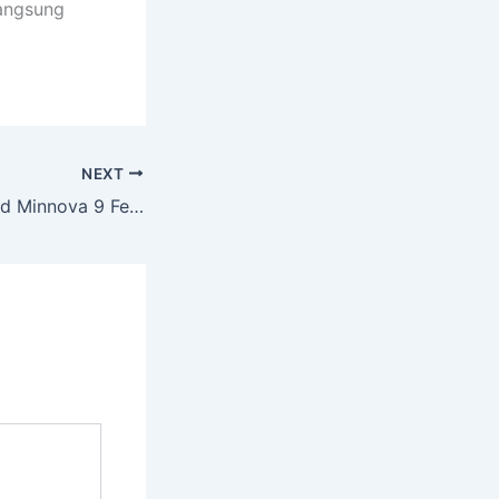
langsung
NEXT
Pabrik Meja Billiard Minnova 9 Feet Sleman