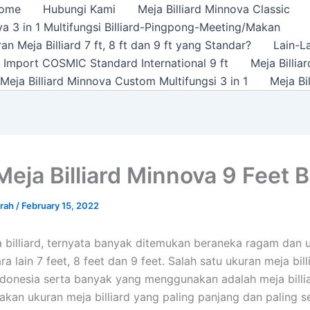
ome
Hubungi Kami
Meja Billiard Minnova Classic
a 3 in 1 Multifungsi Billiard-Pingpong-Meeting/Makan
n Meja Billiard 7 ft, 8 ft dan 9 ft yang Standar?
Lain-L
rd Import COSMIC Standard International 9 ft
Meja Billi
Meja Billiard Minnova Custom Multifungsi 3 in 1
Meja Bi
eja Billiard Minnova 9 Feet Bl
urah
/
February 15, 2022
 billiard, ternyata banyak ditemukan beraneka ragam dan 
tara lain 7 feet, 8 feet dan 9 feet. Salah satu ukuran meja bil
ndonesia serta banyak yang menggunakan adalah meja billia
kan ukuran meja billiard yang paling panjang dan paling s