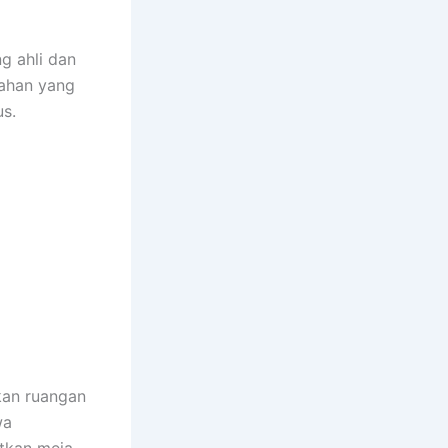
g ahli dan
bahan yang
us.
kan ruangan
wa
tkan meja