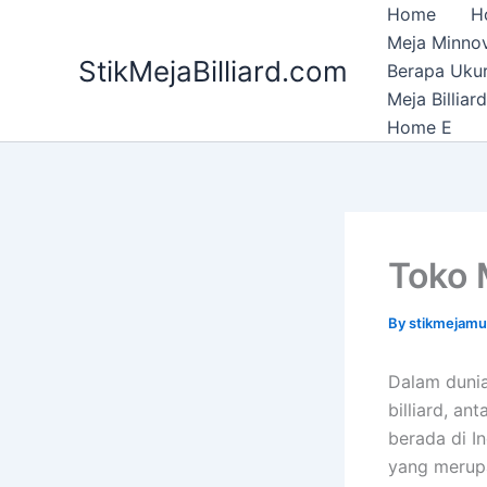
Skip
Home
H
to
Meja Minnov
StikMejaBilliard.com
content
Berapa Ukura
Meja Billia
Home E
Toko M
By
stikmejam
Dalam dunia
billiard, an
berada di I
yang merupa