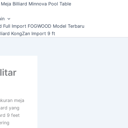
Meja Billiard Minnova Pool Table
ain
ard Full Import FOGWOOD Model Terbaru
lliard KongZan Import 9 ft
itar
ukuran meja
liard yang
rd 9 feet
ering