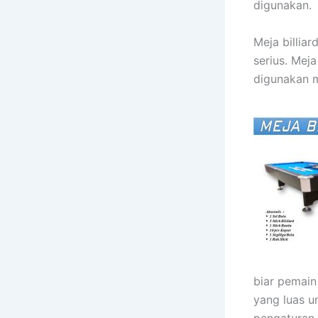
digunakan.
Meja billia
serius. Mej
digunakan m
biar pemain
yang luas un
pengaturan