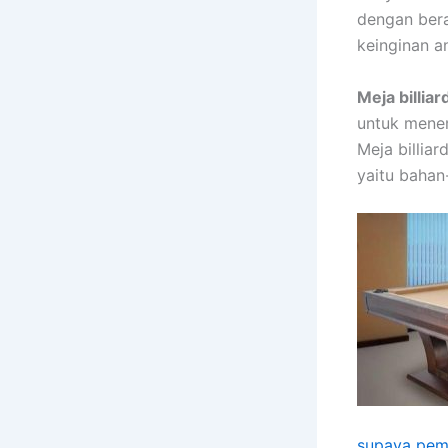
dengan ber
keinginan a
Meja billiar
untuk mene
Meja billia
yaitu bahan
supaya pem