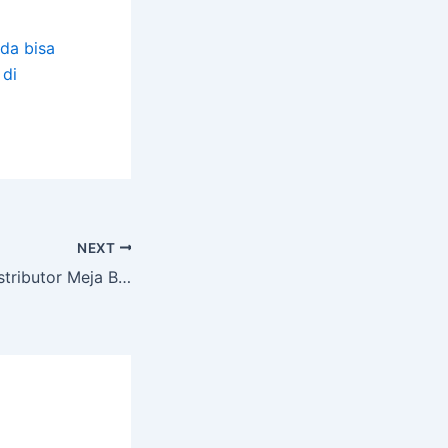
da bisa
 di
NEXT
Produsen Jual Distributor Meja Billiard Minnova Magelang