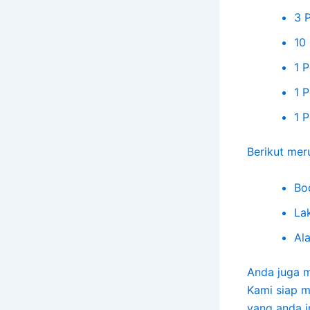
3 
10
1 P
1 P
1 P
Berikut meru
Bo
La
Al
Anda juga 
Kami siap m
yang anda i