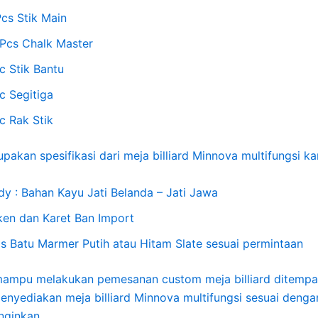
Pcs Stik Main
 Pcs Chalk Master
c Stik Bantu
c Segitiga
c Rak Stik
pakan spesifikasi dari meja billiard Minnova multifungsi ka
dy : Bahan Kayu Jati Belanda – Jati Jawa
ken dan Karet Ban Import
as Batu Marmer Putih atau Hitam Slate sesuai permintaan
mampu melakukan pemesanan custom meja billiard ditempa
enyediakan meja billiard Minnova multifungsi sesuai denga
nginkan.