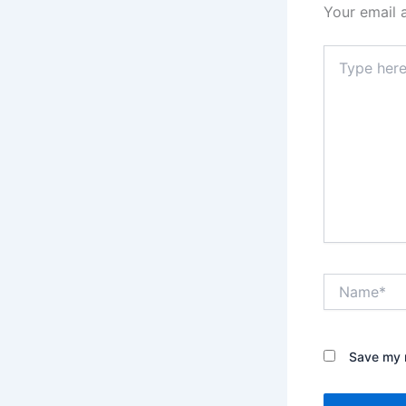
Your email 
Type
here..
Name*
Save my n