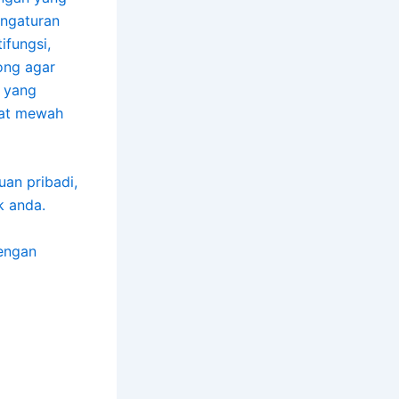
engaturan
ifungsi,
ong agar
 yang
ihat mewah
uan pribadi,
k anda.
dengan