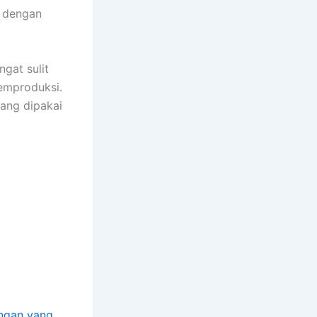
i dengan
ngat sulit
emproduksi.
yang dipakai
angan yang