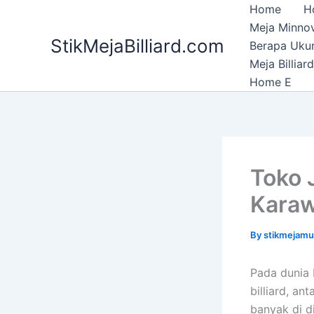
Skip
Home
H
to
Meja Minnov
StikMejaBilliard.com
content
Berapa Ukura
Meja Billia
Home E
Toko 
Kara
By
stikmejam
Pada dunia 
billiard, an
banyak di di