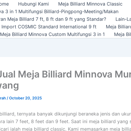
ome
Hubungi Kami
Meja Billiard Minnova Classic
a 3 in 1 Multifungsi Billiard-Pingpong-Meeting/Makan
n Meja Billiard 7 ft, 8 ft dan 9 ft yang Standar?
Lain-L
rd Import COSMIC Standard International 9 ft
Meja Billi
Meja Billiard Minnova Custom Multifungsi 3 in 1
Meja Bi
Jual Meja Billiard Minnova Mu
wang
urah
/
October 20, 2025
billiard, ternyata banyak dikunjungi beraneka jenis dan uku
tara lain 7 feet, 8 feet dan 9 feet. Saat ini meja billiard yan
cari ialah meja billiard classic. Kami memasarkan meja billi