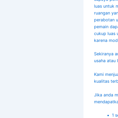
luas untuk m
ruangan yan
perabotan u
pemain dap
cukup luas u
karena mode
Sekiranya an
usaha atau
Kami menjua
kualitas te
Jika anda m
mendapatka
1 s