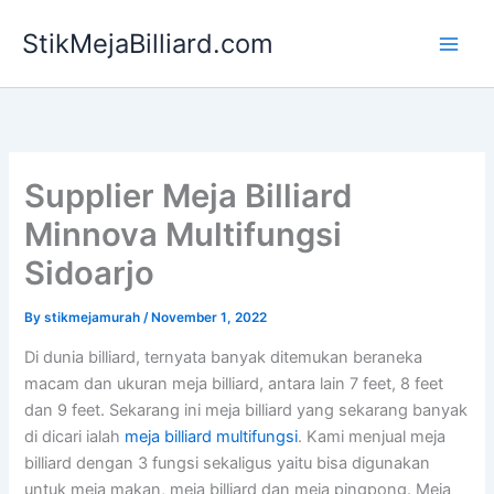
Skip
StikMejaBilliard.com
to
content
Supplier Meja Billiard
Minnova Multifungsi
Sidoarjo
By
stikmejamurah
/
November 1, 2022
Di dunia billiard, ternyata banyak ditemukan beraneka
macam dan ukuran meja billiard, antara lain 7 feet, 8 feet
dan 9 feet. Sekarang ini meja billiard yang sekarang banyak
di dicari ialah
meja billiard multifungsi
. Kami menjual meja
billiard dengan 3 fungsi sekaligus yaitu bisa digunakan
untuk meja makan, meja billiard dan meja pingpong. Meja