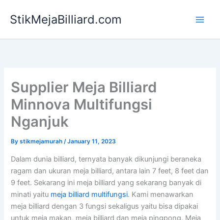
Skip
StikMejaBilliard.com
to
content
Supplier Meja Billiard
Minnova Multifungsi
Nganjuk
By
stikmejamurah
/
January 11, 2023
Dalam dunia billiard, ternyata banyak dikunjungi beraneka
ragam dan ukuran meja billiard, antara lain 7 feet, 8 feet dan
9 feet. Sekarang ini meja billiard yang sekarang banyak di
minati yaitu
meja billiard multifungsi
. Kami menawarkan
meja billiard dengan 3 fungsi sekaligus yaitu bisa dipakai
untuk meja makan, meja billiard dan meja pingpong. Meja