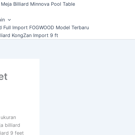
Meja Billiard Minnova Pool Table
ain
ard Full Import FOGWOOD Model Terbaru
lliard KongZan Import 9 ft
et
 ukuran
a billiard
ard 9 feet