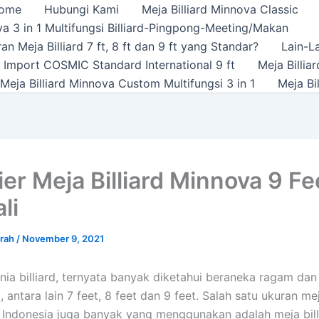
ome
Hubungi Kami
Meja Billiard Minnova Classic
a 3 in 1 Multifungsi Billiard-Pingpong-Meeting/Makan
n Meja Billiard 7 ft, 8 ft dan 9 ft yang Standar?
Lain-L
rd Import COSMIC Standard International 9 ft
Meja Billi
Meja Billiard Minnova Custom Multifungsi 3 in 1
Meja Bi
ier Meja Billiard Minnova 9 Fe
li
urah
/
November 9, 2021
nia billiard, ternyata banyak diketahui beraneka ragam dan
d, antara lain 7 feet, 8 feet dan 9 feet. Salah satu ukuran mej
 Indonesia juga banyak yang menggunakan adalah meja billi