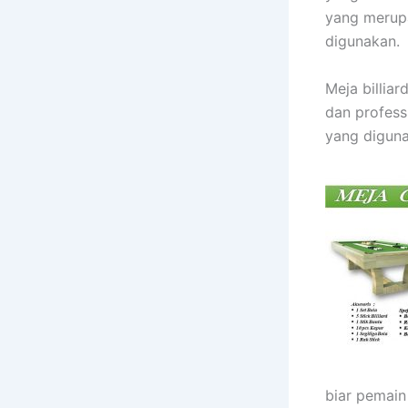
yang merupa
digunakan.
Meja billia
dan professi
yang diguna
biar pemai