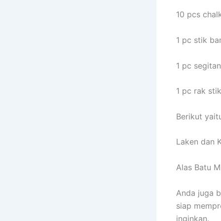
10 pcs chal
1 pc stik ba
1 pc segitan
1 pc rak sti
Berikut yait
Laken dan K
Alas Batu M
Anda juga b
siap mempro
inginkan.