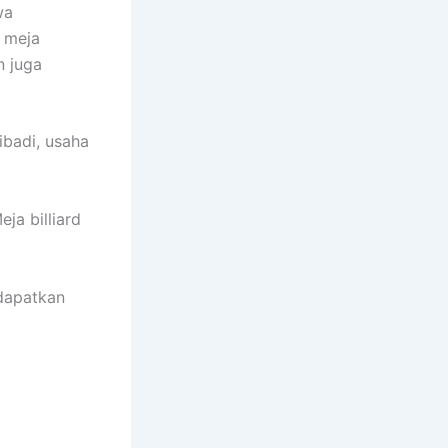
wa
 meja
n juga
ibadi, usaha
ja billiard
ndapatkan