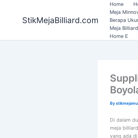
Skip
Home
H
to
Meja Minnov
StikMejaBilliard.com
content
Berapa Ukura
Meja Billia
Home E
Suppl
Boyola
By
stikmejam
Di dalam du
meja billiar
yang ada di