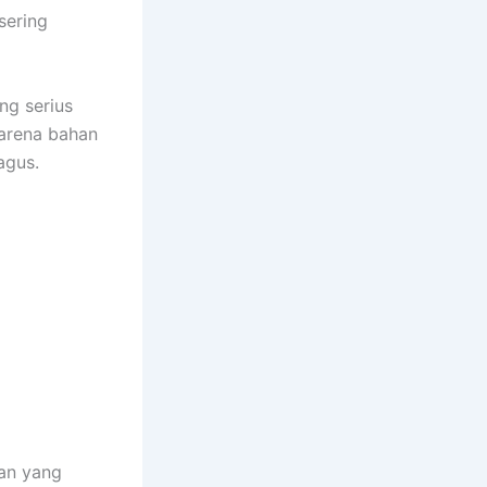
sering
ng serius
 karena bahan
agus.
an yang