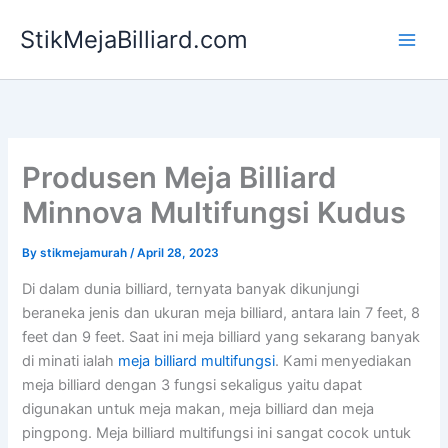
Skip
StikMejaBilliard.com
to
content
Produsen Meja Billiard
Minnova Multifungsi Kudus
By
stikmejamurah
/
April 28, 2023
Di dalam dunia billiard, ternyata banyak dikunjungi
beraneka jenis dan ukuran meja billiard, antara lain 7 feet, 8
feet dan 9 feet. Saat ini meja billiard yang sekarang banyak
di minati ialah
meja billiard multifungsi
. Kami menyediakan
meja billiard dengan 3 fungsi sekaligus yaitu dapat
digunakan untuk meja makan, meja billiard dan meja
pingpong. Meja billiard multifungsi ini sangat cocok untuk