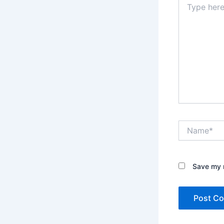
here..
Name*
Save my n