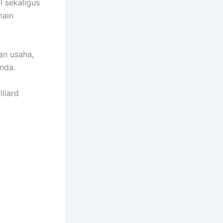
l sekaligus
main
an usaha,
nda.
liard