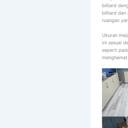
billiard de
billiard dan
ruangan yan
Ukuran meja
ini sesuai 
seperti pa
menghemat r