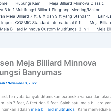
ome
Hubungi Kami
Meja Billiard Minnova Classic
a 3 in 1 Multifungsi Billiard-Pingpong-Meeting/Makan
n Meja Billiard 7 ft, 8 ft dan 9 ft yang Standar?
Lain-L
rd Import COSMIC Standard International 9 ft
Meja Billi
Meja Billiard Minnova Custom Multifungsi 3 in 1
Meja Bi
sen Meja Billiard Minnova
fungsi Banyumas
urah
/
November 3, 2022
lliard, ternyata banyak ditemukan beraneka variasi dan uku
tara lain 7 feet, 8 feet dan 9 feet. Salah satu meja billiard y
iinginkan adalah
meja billiard multifungsi
. Kami menyediaka