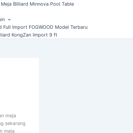
Meja Billiard Minnova Pool Table
ain
ard Full Import FOGWOOD Model Terbaru
lliard KongZan Import 9 ft
ran meja
ang sekarang
n meja