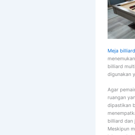
Meja billiar
menemukann
billiard mu
digunakan y
Agar pemai
ruangan yang
dipastikan 
menempatkan
billiard da
Meskipun me