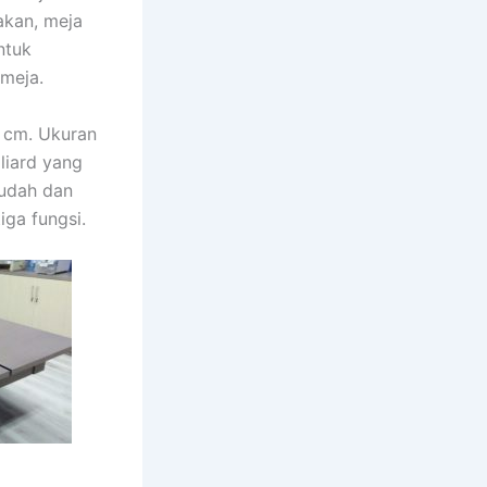
akan, meja
ntuk
 meja.
0 cm. Ukuran
liard yang
udah dan
ga fungsi.