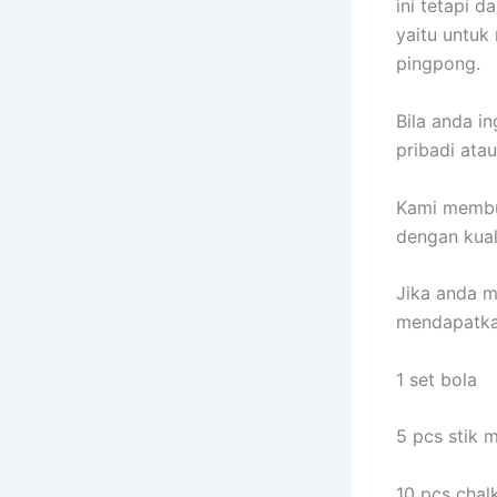
ini tetapi 
yaitu untuk
pingpong.
Bila anda i
pribadi ata
Kami mem
dengan kual
Jika anda m
mendapatka
1 set bola
5 pcs stik 
10 pcs chal