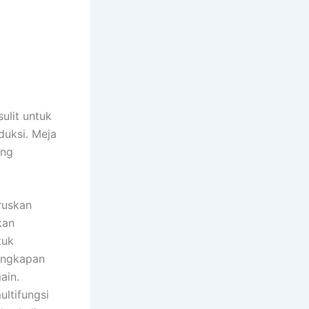
ulit untuk
uksi. Meja
ang
ruskan
kan
tuk
lengkapan
ain.
ltifungsi