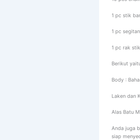
1 pc stik ba
1 pc segitan
1 pc rak sti
Berikut yait
Body : Baha
Laken dan K
Alas Batu M
Anda juga b
siap menyed