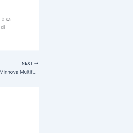
 bisa
 di
NEXT
Jual Meja Billiard Minnova Multifungsi Bantul