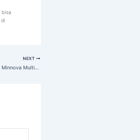
 bisa
 di
NEXT
Toko Meja Billiard Minnova Multifungsi Pekalongan