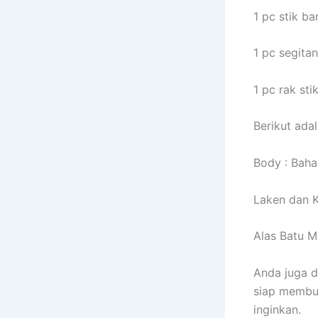
1 pc stik ba
1 pc segitan
1 pc rak sti
Berikut adal
Body : Baha
Laken dan K
Alas Batu M
Anda juga d
siap membua
inginkan.