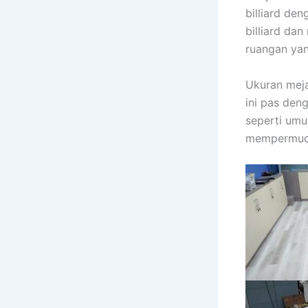
billiard de
billiard dan
ruangan yan
Ukuran meja
ini pas den
seperti um
mempermuda