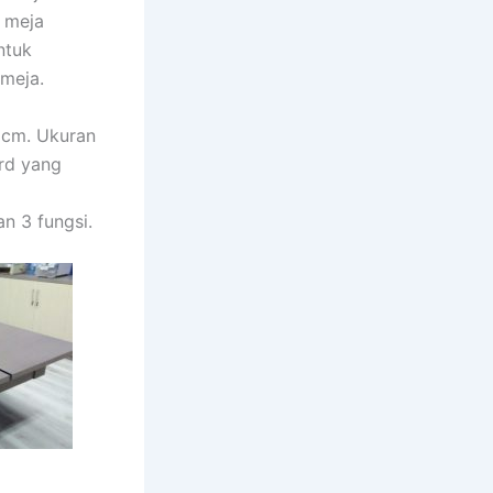
, meja
ntuk
 meja.
0 cm. Ukuran
ard yang
n 3 fungsi.