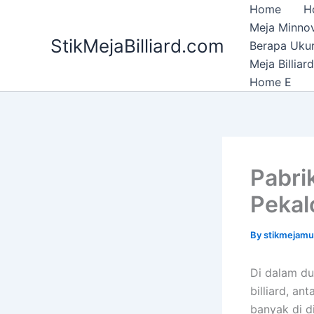
Skip
Home
H
to
Meja Minnov
StikMejaBilliard.com
content
Berapa Ukura
Meja Billia
Home E
Pabri
Pekal
By
stikmejam
Di dalam du
billiard, an
banyak di d