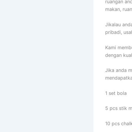
ruangan and
makan, ruan
Jikalau and
pribadi, us
Kami mem
dengan kual
Jika anda m
mendapatka
1 set bola
5 pcs stik 
10 pcs chal