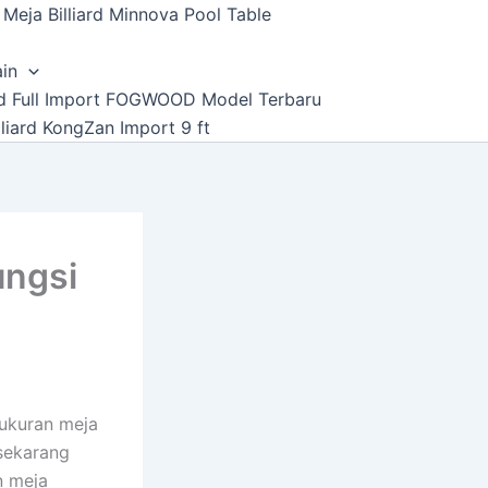
Meja Billiard Minnova Pool Table
ain
ard Full Import FOGWOOD Model Terbaru
lliard KongZan Import 9 ft
ungsi
 ukuran meja
g sekarang
n meja