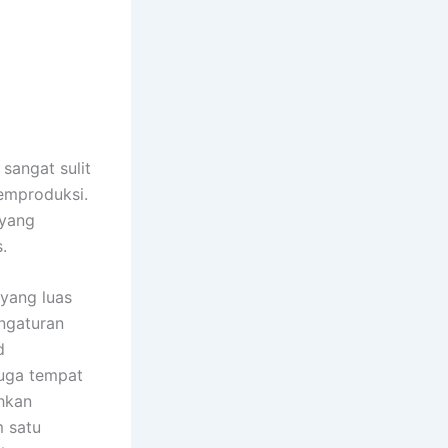
sangat sulit
emproduksi.
 yang
.
yang luas
engaturan
d
juga tempat
hkan
m satu