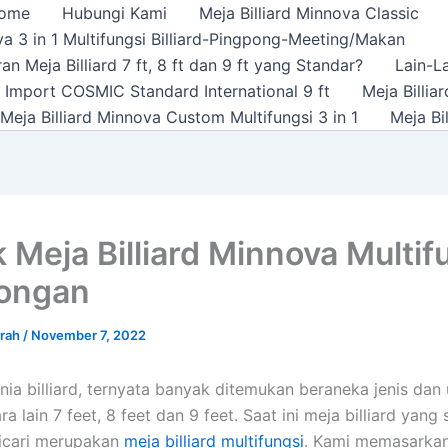
ome
Hubungi Kami
Meja Billiard Minnova Classic
a 3 in 1 Multifungsi Billiard-Pingpong-Meeting/Makan
n Meja Billiard 7 ft, 8 ft dan 9 ft yang Standar?
Lain-L
rd Import COSMIC Standard International 9 ft
Meja Billi
Meja Billiard Minnova Custom Multifungsi 3 in 1
Meja Bi
k Meja Billiard Minnova Multif
ongan
urah
/
November 7, 2022
nia billiard, ternyata banyak ditemukan beraneka jenis dan
tara lain 7 feet, 8 feet dan 9 feet. Saat ini meja billiard yan
icari merupakan
meja billiard multifungsi
. Kami memasarka