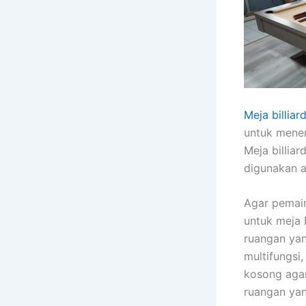
Meja billiar
untuk mene
Meja billiar
digunakan a
Agar pemai
untuk meja 
ruangan yan
multifungsi
kosong aga
ruangan yang