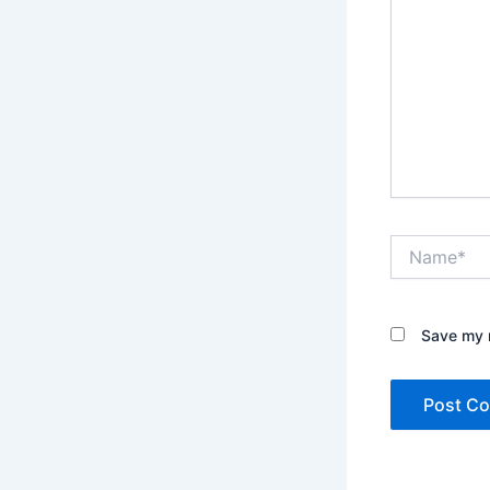
Name*
Save my n