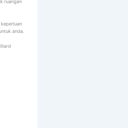
uk ruangan
 keperluan
untuk anda.
liard