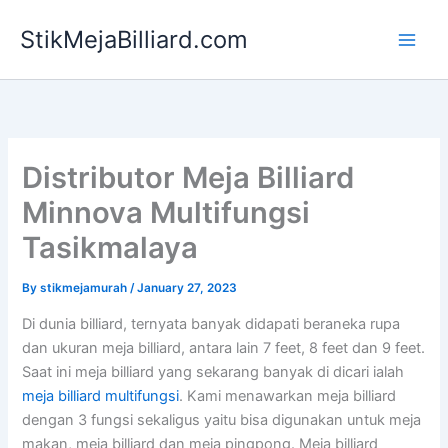
Skip
StikMejaBilliard.com
to
content
Distributor Meja Billiard
Minnova Multifungsi
Tasikmalaya
By
stikmejamurah
/
January 27, 2023
Di dunia billiard, ternyata banyak didapati beraneka rupa
dan ukuran meja billiard, antara lain 7 feet, 8 feet dan 9 feet.
Saat ini meja billiard yang sekarang banyak di dicari ialah
meja billiard multifungsi
. Kami menawarkan meja billiard
dengan 3 fungsi sekaligus yaitu bisa digunakan untuk meja
makan, meja billiard dan meja pingpong. Meja billiard