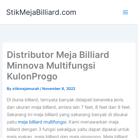
Skip
StikMejaBilliard.com
to
content
Distributor Meja Billiard
Minnova Multifungsi
KulonProgo
By
stikmejamurah
/
November 8, 2022
Di dunia billiard, ternyata banyak didapati beraneka jenis
dan ukuran meja billiard, antara lain 7 feet, 8 feet dan 9 feet.
Sekarang ini meja billiard yang sekarang banyak di disukai
yaitu
meja billiard multifungsi
. Kami menawarkan meja
billiard dengan 3 fungsi sekaligus yaitu dapat dipakai untuk
meja makan, meja billiard dan meja pingpong. Meja billiard