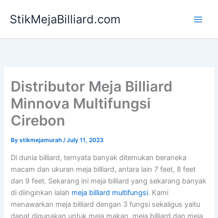
Skip
StikMejaBilliard.com
to
content
Distributor Meja Billiard
Minnova Multifungsi
Cirebon
By
stikmejamurah
/
July 11, 2023
Di dunia billiard, ternyata banyak ditemukan beraneka
macam dan ukuran meja billiard, antara lain 7 feet, 8 feet
dan 9 feet. Sekarang ini meja billiard yang sekarang banyak
di diinginkan ialah
meja billiard multifungsi
. Kami
menawarkan meja billiard dengan 3 fungsi sekaligus yaitu
dapat digunakan untuk meja makan, meja billiard dan meja