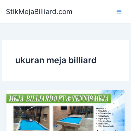
Skip
StikMejaBilliard.com
to
content
ukuran meja billiard